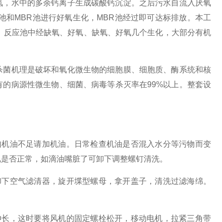
关注
氮，水中的多余钙离子生成碳酸钙沉淀。之后污水自流入厌氧
公众号
池和MBR池进行好氧生化，MBR池经过即可达标排放。本工
/O）反应池中经缺氧、好氧、缺氧、好氧几个生化，大部分有机
菌机理是破坏和氧化微生物的细胞膜、细胞质、酶系统和核
的病源性微生物、细菌、病毒等杀灭率在99%以上。整套设
机油不足请加机油。日常检查机油是否混入水分等污物而变
况是否正常，如滴油嘴脏了可卸下调整螺钉清洗。
下空气滤清器，旋开堞型螺母，拿开盖子，清洗过滤海绵。
伸长，这时要将风机的固定螺栓松开，移动电机，拉紧三角带