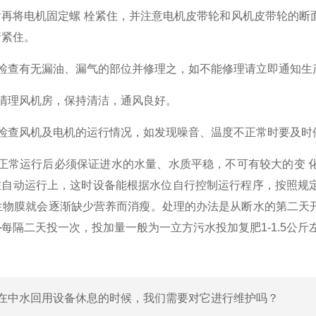
后再将电机固定螺 栓紧住，并注意电机皮带轮和风机皮带轮的断
请紧住。
查有无漏油、漏气的部位并修理之，如不能修理请立即通知生
理风机房，保持清洁，通风良好。
查风机及电机的运行情况，如发现噪音、温度不正常时要及时
常运行后必须保证进水的水量、水质平稳，不可有较大的变 化
在自动运行上，这时设备能根据水位自行控制运行程序，按照规
，生物膜就会逐渐缺少营养而消瘦。处理的办法是从断水的第二天
备
每隔二天投一次，投加量一般为一立方污水投加复肥1-1.5公斤
在中水回用设备休息的时候，我们需要对它进行维护吗？