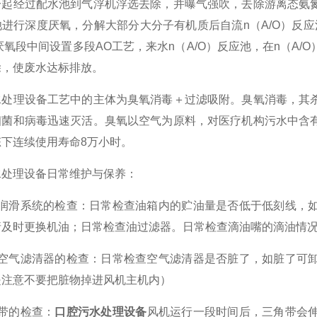
一起经过配水池到气浮机浮选去除，并曝气强吹，去除游离态氨
进行深度厌氧，分解大部分大分子有机质后自流n（A/O）反应
厌氧段中间设置多段AO工艺，来水n（A/O）反应池，在n（A
除，使废水达标排放。
理设备工艺中的主体为臭氧消毒＋过滤吸附。臭氧消毒，其杀
细菌和病毒迅速灭活。臭氧以空气为原料，对医疗机构污水中含有
下连续使用寿命8万小时。
理设备日常维护与保养：
滑系统的检查：日常检查油箱内的贮油量是否低于低刻线，如
请及时更换机油；日常检查油过滤器。日常检查滴油嘴的滴油情
气滤清器的检查：日常检查空气滤清器是否脏了，如脏了可卸
是注意不要把脏物掉进风机主机内）
带的检查：
口腔污水处理设备
风机运行一段时间后，三角带会