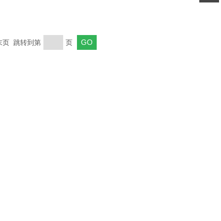
关注
公众号
 末页 跳转到第
页