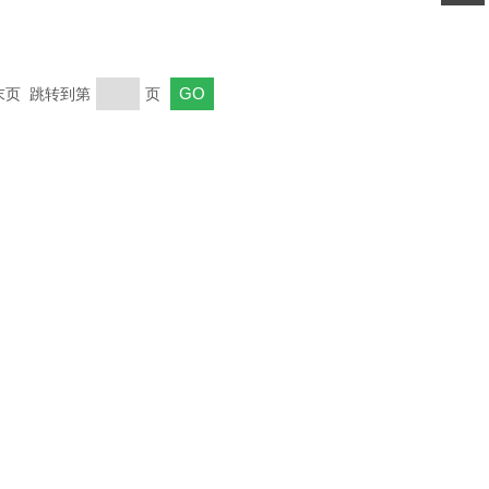
关注
公众号
 末页 跳转到第
页