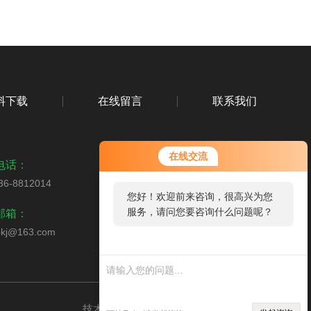
料下载
在线留言
联系我们
在线交流
电话：
36-8812014
您好！欢迎前来咨询，很高兴为您
扫码关注我们
服务，请问您要咨询什么问题呢？
邮箱：
bkj@163.com
您
好，
看您
停留
技术支持：
环保在线
管理登录
sitemap.xml
很久