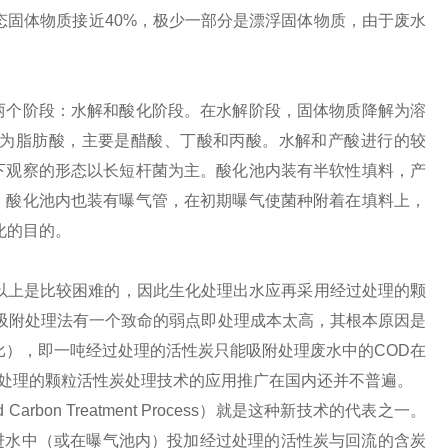
关注
态固体物质接近40%，极少一部分是漂浮固体物质，由于废水
公众号
两个阶段：水解和酸化阶段。在水解阶段，固体物质降解为溶
为脂肪酸，主要是醋酸、丁酸和丙酸。水解和产酸进行的较
下观察的形态以长短杆菌为主。酸化池内装有半软性填料，产
，酸化池内也装有曝气管，在初期曝气使菌种附着在填料上，
化的目的。
%以上是比较困难的，因此生化处理出水应再采用经过处理的颗
吸附处理法有一个致命的弱点即处理成本太高，其根本原因是
比），即一吨经过处理的活性炭只能吸附处理废水中的COD在
过处理的颗粒活性炭处理技术的应用推广在国内还并不普遍。
Carbon Treatment Process）就是这种新技术的代表之一。
生化进水中（或在曝气池内）投加经过处理的活性炭与回流的含炭