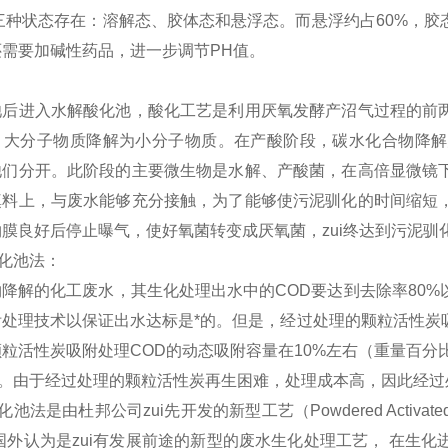
三种状态存在：溶解态、胶体态和悬浮态。而悬浮约占60%，胶
需要加碱性药品，进一步调节PH值。
：
池后进入水解酸化池，酸化工艺是利用厌氧发酵产沼气过程的前
，大分子物质降解为小分子物质。在产酸阶段，碳水化合物降解
他们分开。此阶段的主要微生物是水解、产酸菌，在高倍显微镜
填料上，与废水能够充分接触，为了能够使污泥驯化的时间缩短
膜良好后停止曝气，使好氧菌转变成厌氧菌，zui终达到污泥驯
氧化池法：
降解的化工废水，其生化处理出水中的COD要达到去除率80
附处理技术以保证出水达标是*的。但是，经过处理的颗粒活性炭
粒活性炭吸附处理COD的动态吸附容量在10%左右（重量百分
右。由于经过处理的颗粒活性炭再生困难，处理成本高，因此经
池法是由杜邦公司zui先开发的新型工艺（Powdered Activated 
”被国外认为是zui有发展前途的新型的废水生化处理工艺， 在