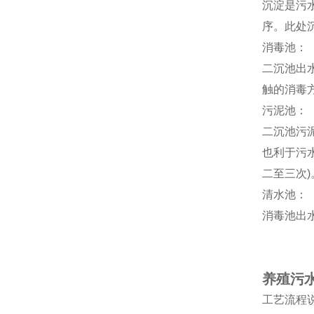
沉淀是污
序。此处
消毒池：
二沉池出
触的消毒
污泥池：
二沉池污
也利于污
二至三次)
清水池：
消毒池出
养殖污
工艺流程