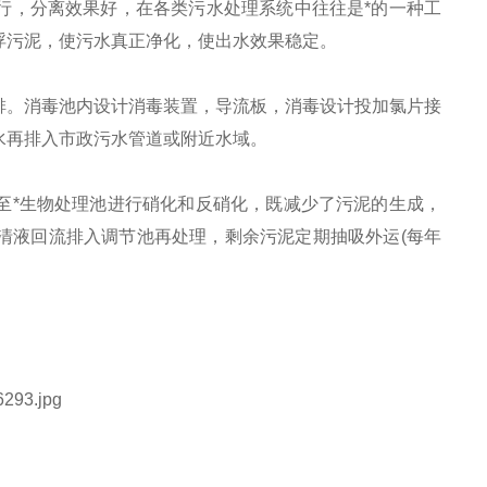
行，分离效果好，在各类污水处理系统中往往是*的一种工
浮污泥，使污水真正净化，使出水效果稳定。
排。消毒池内设计消毒装置，导流板，消毒设计投加氯片接
水再排入市政污水管道或附近水域。
至*生物处理池进行硝化和反硝化，既减少了污泥的生成，
清液回流排入调节池再处理，剩余污泥定期抽吸外运(每年