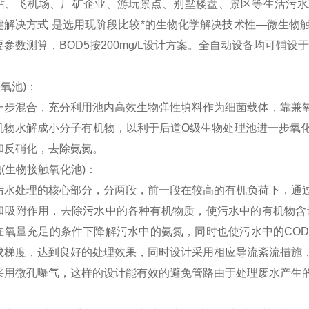
站、飞机场、厂矿企业、游玩景点、别墅楼盘、景区等生活污水
键解决方式 是选用现阶段比较*的生物化学解决技术性—微生物
参数测算，BOD5按200mg/L设计方案。全自动设备均可铺设
缺氧池)：
一步混合，充分利用池内高效生物弹性填料作为细菌载体，靠兼
机物水解成小分子有机物，以利于后道O级生物处理池进一步氧
和反硝化，去除氨氮。
(生物接触氧化池)：
污水处理的核心部分，分两段，前一段在较高的有机负荷下，通
和吸附作用，去除污水中的各种有机物质，使污水中的有机物含
在氧量充足的条件下降解污水中的氨氮，同时也使污水中的CO
成梯度，达到良好的处理效果，同时设计采用相应导流紊流措施
采用微孔曝气，这样的设计能有效的避免管路由于处理废水产生