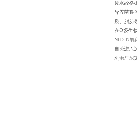
废水经格
异养菌将
质、脂肪
在O级生
NH3-N
自流进入
剩余污泥