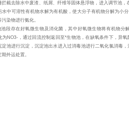
栅拦截去除水中废渣、纸屑、纤维等固体悬浮物，进入调节池，在
污水中可溶性有机物水解为有机酸，使大分子有机物分解为小分
等污染物进行氨化。
物池段存在好氧微生物及消化菌，其中好氧微生物将有机物分解成
氧化为NO3-，通过回流控制返回至*生物池，在缺氧条件下，异
沉淀池进行沉淀，沉淀池出水进入过消毒池进行二氧化氯消毒，
定期外运处置。