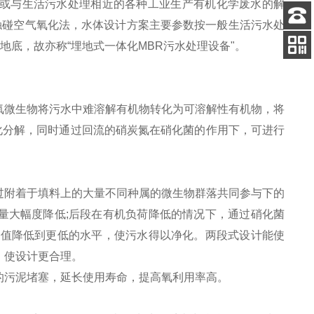
或与生活污水处理相近的各种工业生产有机化学废水的解
触碰空气氧化法，水体设计方案主要参数按一般生活污水处
客服
于地底，故亦称“埋地式一体化MBR污水处理设备"。
电话
关注
公众号
氧微生物将污水中难溶解有机物转化为可溶解性有机物，将
化分解，同时通过回流的硝炭氮在硝化菌的作用下，可进行
过附着于填料上的大量不同种属的微生物群落共同参与下的
量大幅度降低;后段在有机负荷降低的情况下，通过硝化菌
D值降低到更低的水平，使污水得以净化。两段式设计能使
，使设计更合理。
的污泥堵塞，延长使用寿命，提高氧利用率高。