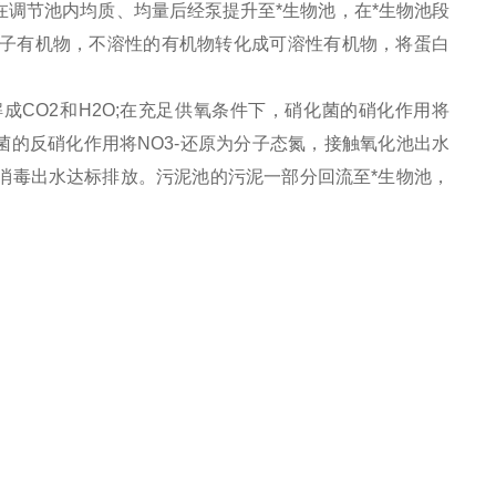
调节池内均质、均量后经泵提升至*生物池，在*生物池段
子有机物，不溶性的有机物转化成可溶性有机物，将蛋白
CO2和H2O;在充足供氧条件下，硝化菌的硝化作用将
氧菌的反硝化作用将NO3-还原为分子态氮，接触氧化池出水
消毒出水达标排放。污泥池的污泥一部分回流至*生物池，