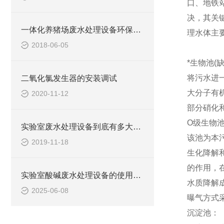
口、地铁
决，其关
一体化养猪场废水处理设备环保局新要求
理水体主要
2018-06-05
*生物池(
将污水进
二氧化氯发生器的安装调试
大分子有
2020-11-12
部分硝化
O级生物池
实验室废水处理设备到底有多大的本事？
该池为本
2019-11-18
生化降解
的作用，
实验室酸碱废水处理设备的使用可提高生态环保
水质降解
2025-06-08
曝气方式
沉淀池：