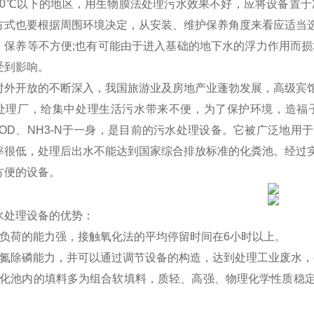
10℃以下的地区，用生物膜法处理污水效果不好，应将设备置于
方式也要根据周围环境决定，从安装、维护保养角度来看应适当
、保养等不方便;也有可能由于进入基础的地下水的浮力作用而损
受到影响。
对外开放的不断深入，我国旅游业及房地产业蓬勃发展，高级宾
处理厂，给集中处理生活污水带来不便，为了保护环境，造福
COD、NH3-N于一身，是目前
的污水处理设备。它被广泛地用于
率很低，处理后出水不能达到国家综合排放标准的化粪池。经过
方便的设备。
水处理设备的优势：
击负荷的能力强，接触氧化法的平均停留时间在6小时以上。
脱氮除磷能力，并可以通过调节设备的构造，达到处理工业废水
氧化池内的填料多为组合软填料，质轻、高强、物理化学性质稳