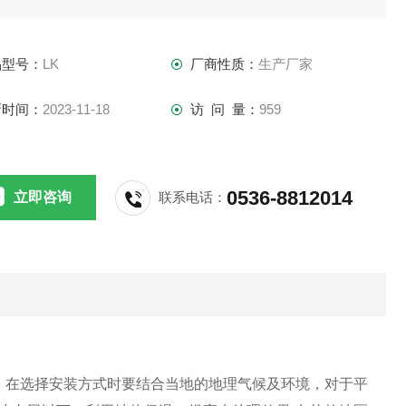
环境，造福子孙后代，我司采用世界上良好的生物处理工艺，
除BOD5、COD、NH3-N于一身，是目前的污水处理设备。
品型号：
LK
厂商性质：
生产厂家
新时间：
2023-11-18
访 问 量：
959
0536-8812014
立即咨询
联系电话：
。在选择安装方式时要结合当地的地理气候及环境，对于平