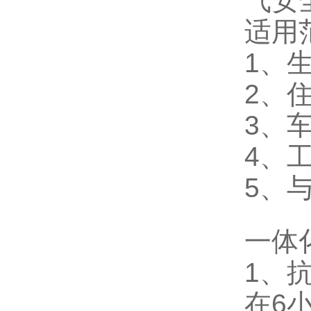
气安
适用
1、
2、
3、
4、
5、
一体
1、
在6