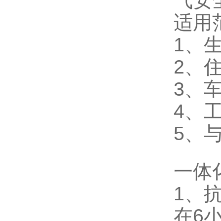
气安
适用
1、
2、
3、
4、
5、
一体
1、
在6