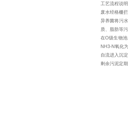
工艺流程说明
废水经格栅拦
异养菌将污
质、脂肪等污
在O级生物池
NH3-N氧
自流进入沉淀
剩余污泥定期