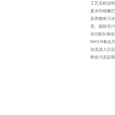
工艺流程说明
废水经格栅拦
异养菌将污
质、脂肪等污
在O级生物池
NH3-N氧
自流进入沉淀
剩余污泥定期