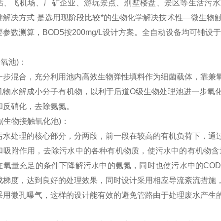
站、飞机场、厂矿企业、游玩景点、别墅楼盘、景区等生活污水
键解决方式 是选用现阶段比较*的生物化学解决技术性—微生物
参数测算，BOD5按200mg/L设计方案。全自动设备均可铺设
缺氧池)：
一步混合，充分利用池内高效生物弹性填料作为细菌载体，靠兼
机物水解成小分子有机物，以利于后道O级生物处理池进一步氧
和反硝化，去除氨氮。
(生物接触氧化池)：
污水处理的核心部分，分两段，前一段在较高的有机负荷下，通
和吸附作用，去除污水中的各种有机物质，使污水中的有机物含
在氧量充足的条件下降解污水中的氨氮，同时也使污水中的CO
成梯度，达到良好的处理效果，同时设计采用相应导流紊流措施
采用微孔曝气，这样的设计能有效的避免管路由于处理废水产生