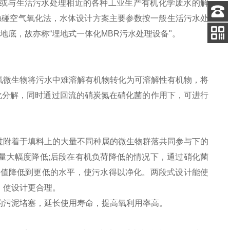
或与生活污水处理相近的各种工业生产有机化学废水的解
触碰空气氧化法，水体设计方案主要参数按一般生活污水处
客服
于地底，故亦称“埋地式一体化MBR污水处理设备"。
电话
关注
公众号
氧微生物将污水中难溶解有机物转化为可溶解性有机物，将
化分解，同时通过回流的硝炭氮在硝化菌的作用下，可进行
过附着于填料上的大量不同种属的微生物群落共同参与下的
量大幅度降低;后段在有机负荷降低的情况下，通过硝化菌
D值降低到更低的水平，使污水得以净化。两段式设计能使
，使设计更合理。
的污泥堵塞，延长使用寿命，提高氧利用率高。