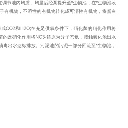
调节池内均质、均量后经泵提升至*生物池，在*生物池段
子有机物，不溶性的有机物转化成可溶性有机物，将蛋白
CO2和H2O;在充足供氧条件下，硝化菌的硝化作用将
氧菌的反硝化作用将NO3-还原为分子态氮，接触氧化池出水
消毒出水达标排放。污泥池的污泥一部分回流至*生物池，