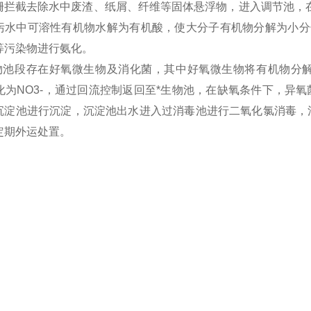
栅拦截去除水中废渣、纸屑、纤维等固体悬浮物，进入调节池，在
污水中可溶性有机物水解为有机酸，使大分子有机物分解为小分
等污染物进行氨化。
物池段存在好氧微生物及消化菌，其中好氧微生物将有机物分解成
氧化为NO3-，通过回流控制返回至*生物池，在缺氧条件下，异
沉淀池进行沉淀，沉淀池出水进入过消毒池进行二氧化氯消毒，
定期外运处置。