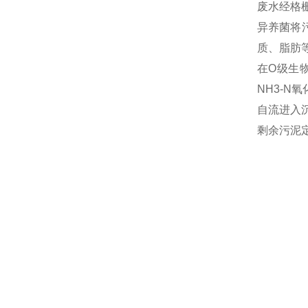
废水经格
异养菌将
质、脂肪
在O级生
NH3-N
自流进入
剩余污泥