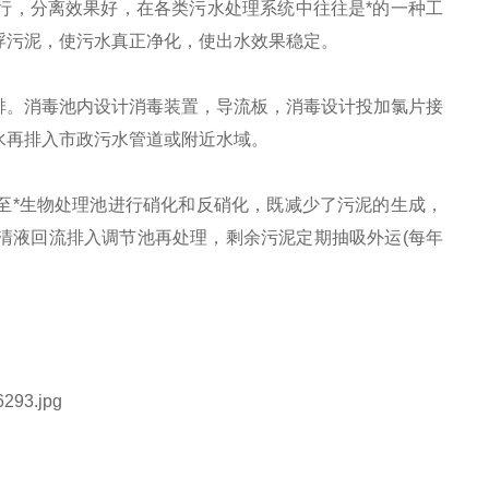
行，分离效果好，在各类污水处理系统中往往是*的一种工
浮污泥，使污水真正净化，使出水效果稳定。
排。消毒池内设计消毒装置，导流板，消毒设计投加氯片接
水再排入市政污水管道或附近水域。
至*生物处理池进行硝化和反硝化，既减少了污泥的生成，
清液回流排入调节池再处理，剩余污泥定期抽吸外运(每年