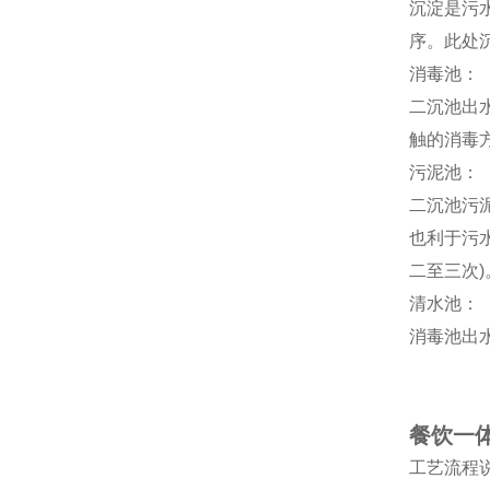
沉淀是污
序。此处
消毒池：
二沉池出
触的消毒
污泥池：
二沉池污
也利于污
二至三次)
清水池：
消毒池出
餐饮一
工艺流程