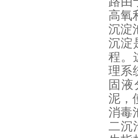
路由
高氧
沉淀
沉淀
程。
理系
固液
泥，
消毒
二沉