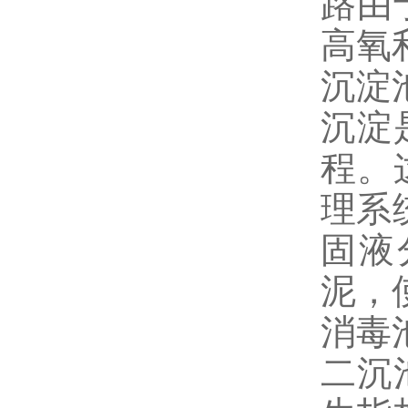
路由
高氧
沉淀
沉淀
程。
理系
固液
泥，
消毒
二沉