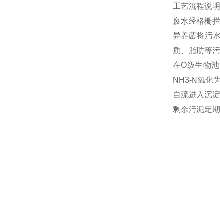
工艺流程说明
废水经格栅拦
异养菌将污
质、脂肪等污
在O级生物池
NH3-N氧
自流进入沉淀
剩余污泥定期