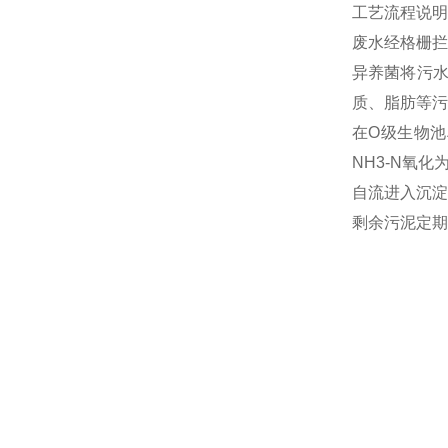
工艺流程说明
废水经格栅拦
异养菌将污
质、脂肪等污
在O级生物池
NH3-N氧
自流进入沉淀
剩余污泥定期