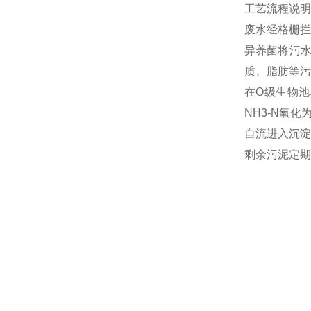
工艺流程说明
废水经格栅拦
异养菌将污
质、脂肪等污
在O级生物池
NH3-N氧
自流进入沉淀
剩余污泥定期