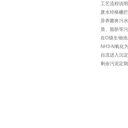
工艺流程说明
废水经格栅拦
异养菌将污
质、脂肪等污
在O级生物池
NH3-N氧
自流进入沉淀
剩余污泥定期