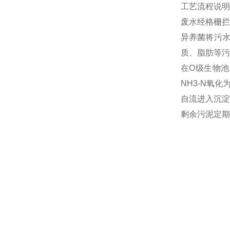
工艺流程说明
废水经格栅拦
异养菌将污
质、脂肪等污
在O级生物池
NH3-N氧
自流进入沉淀
剩余污泥定期