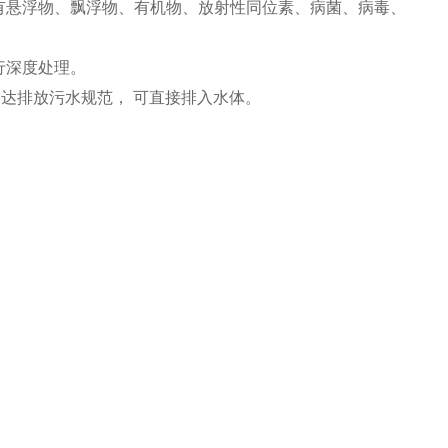
有悬浮物、飘浮物、有机物、放射性同位素、病菌、病毒、
行深度处理。
，达排放污水规范， 可直接排入水体。