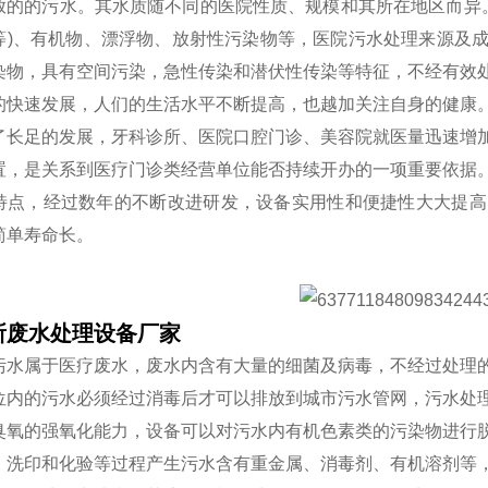
放的的污水。其水质随不同的医院性质、规模和其所在地区而异。
等)、有机物、漂浮物、放射性污染物等，医院污水处理来源及
染物，具有空间污染，急性传染和潜伏性传染等特征，不经有效
的快速发展，人们的生活水平不断提高，也越加关注自身的健康
了长足的发展，牙科诊所、医院口腔门诊、美容院就医量迅速增
置，是关系到医疗门诊类经营单位能否持续开办的一项重要依据
特点，经过数年的不断改进研发，设备实用性和便捷性大大提高
简单寿命长。
所废水处理设备厂家
污水属于医疗废水，废水内含有大量的细菌及病毒，不经过处理
位内的污水必须经过消毒后才可以排放到城市污水管网，污水处
臭氧的强氧化能力，设备可以对污水内有机色素类的污染物进行脱
、洗印和化验等过程产生污水含有重金属、消毒剂、有机溶剂等