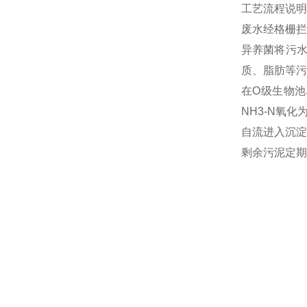
工艺流程说明
废水经格栅拦
异养菌将污
质、脂肪等污
在O级生物池
NH3-N氧
自流进入沉淀
剩余污泥定期