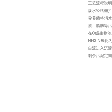
工艺流程说明
废水经格栅拦
异养菌将污
质、脂肪等污
在O级生物池
NH3-N氧
自流进入沉淀
剩余污泥定期