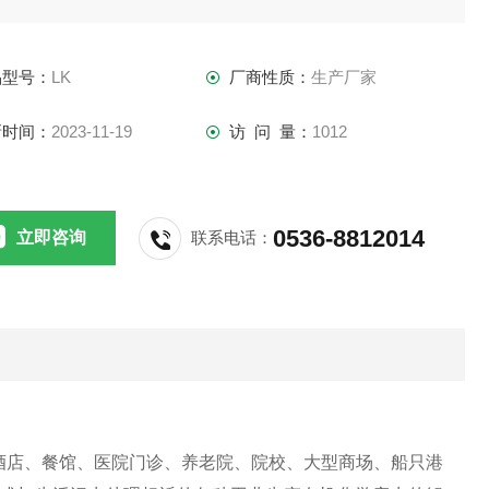
理效果也非常的好，处理过后污水水质很清澈，污水中大量的
菌、病毒被去除，可以直接作为非饮用水进行回用，拥有用途
品型号：
LK
厂商性质：
生产厂家
的优势。
新时间：
2023-11-19
访 问 量：
1012
0536-8812014
立即咨询
联系电话：
酒店、餐馆、医院门诊、养老院、院校、大型商场、船只港