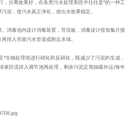
行，分离效果好，在各类污水处理系统中往往是*的一种工
浮污泥，使污水真正净化，使出水效果稳定。
排。消毒池内设计消毒装置，导流板，消毒设计投加氯片接
水再排入市政污水管道或附近水域。
至*生物处理池进行硝化和反硝化，既减少了污泥的生成，
清液回流排入调节池再处理，剩余污泥定期抽吸外运(每年