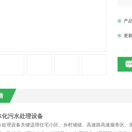
处
细
产
广
更
情
体化污水处理设备
水处理设备关键适用住宅小区、乡村城镇、高速路高速服务区、