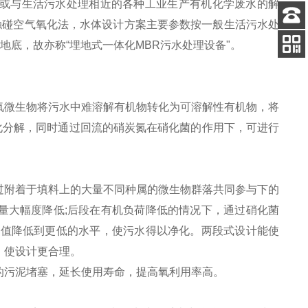
或与生活污水处理相近的各种工业生产有机化学废水的解
触碰空气氧化法，水体设计方案主要参数按一般生活污水处
客服
于地底，故亦称“埋地式一体化MBR污水处理设备"。
电话
关注
公众号
氧微生物将污水中难溶解有机物转化为可溶解性有机物，将
化分解，同时通过回流的硝炭氮在硝化菌的作用下，可进行
过附着于填料上的大量不同种属的微生物群落共同参与下的
量大幅度降低;后段在有机负荷降低的情况下，通过硝化菌
D值降低到更低的水平，使污水得以净化。两段式设计能使
，使设计更合理。
的污泥堵塞，延长使用寿命，提高氧利用率高。