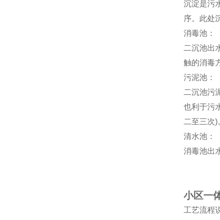
沉淀是污
序。此处
消毒池：
二沉池出
触的消毒
污泥池：
二沉池污
也利于污
二至三次)
清水池：
消毒池出
小区一
工艺流程