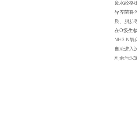
废水经格
异养菌将
质、脂肪
在O级生
NH3-N
自流进入
剩余污泥