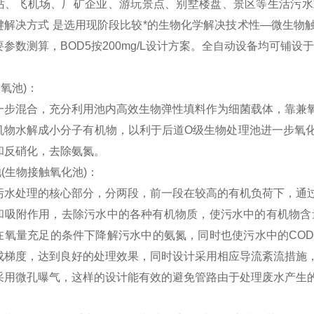
站、飞机场、厂矿企业、游玩景点、别墅楼盘、景区等生活污水
键解决方式 是选用现阶段比较*的生物化学解决技术性—微生物
参数测算，BOD5按200mg/L设计方案。全自动设备均可铺设
缺氧池)：
一步混合，充分利用池内高效生物弹性填料作为细菌载体，靠兼
机物水解成小分子有机物，以利于后道O级生物处理池进一步氧
和反硝化，去除氨氮。
(生物接触氧化池)：
污水处理的核心部分，分两段，前一段在较高的有机负荷下，通
和吸附作用，去除污水中的各种有机物质，使污水中的有机物含
在氧量充足的条件下降解污水中的氨氮，同时也使污水中的CO
成梯度，达到良好的处理效果，同时设计采用相应导流紊流措施
采用微孔曝气，这样的设计能有效的避免管路由于处理废水产生