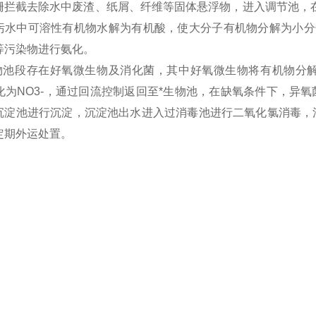
栅拦截去除水中废渣、纸屑、纤维等固体悬浮物，进入调节池，在
污水中可溶性有机物水解为有机酸，使大分子有机物分解为小分
等污染物进行氨化。
物池段存在好氧微生物及消化菌，其中好氧微生物将有机物分解成
氧化为NO3-，通过回流控制返回至*生物池，在缺氧条件下，异
沉淀池进行沉淀，沉淀池出水进入过消毒池进行二氧化氯消毒，
定期外运处置。