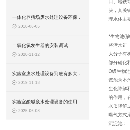
口、地铁
决，其关
一体化养猪场废水处理设备环保局新要求
理水体主要
2018-06-05
*生物池(
将污水进
二氧化氯发生器的安装调试
大分子有
2020-11-12
部分硝化
O级生物池
实验室废水处理设备到底有多大的本事？
该池为本
2019-11-18
生化降解
的作用，
实验室酸碱废水处理设备的使用可提高生态环保
水质降解
2025-06-08
曝气方式
沉淀池：