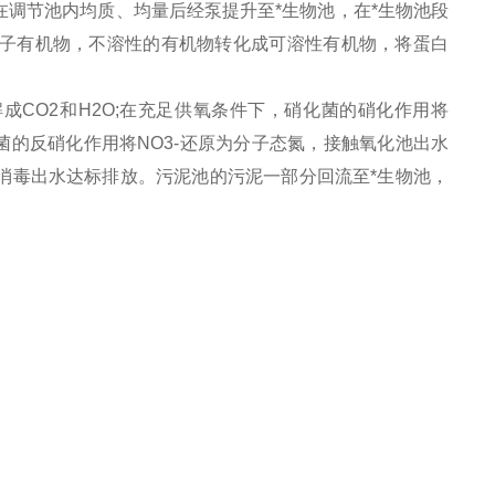
调节池内均质、均量后经泵提升至*生物池，在*生物池段
子有机物，不溶性的有机物转化成可溶性有机物，将蛋白
CO2和H2O;在充足供氧条件下，硝化菌的硝化作用将
氧菌的反硝化作用将NO3-还原为分子态氮，接触氧化池出水
消毒出水达标排放。污泥池的污泥一部分回流至*生物池，