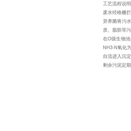
工艺流程说明
废水经格栅拦
异养菌将污
质、脂肪等污
在O级生物池
NH3-N氧
自流进入沉淀
剩余污泥定期