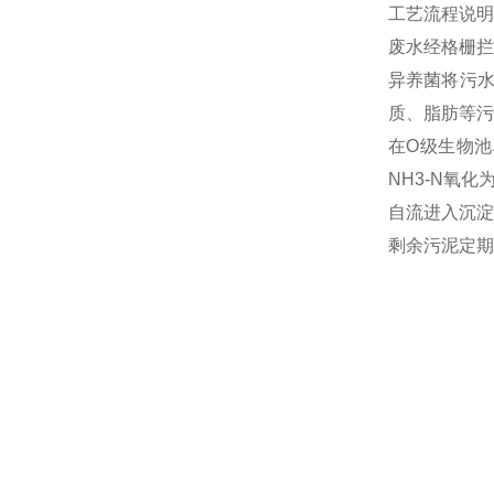
工艺流程说明
废水经格栅拦
异养菌将污
质、脂肪等污
在O级生物池
NH3-N氧
自流进入沉淀
剩余污泥定期