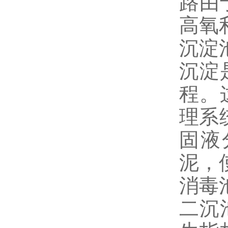
路由
高氧
沉淀
沉淀
程。
理系
固液
泥，
消毒
二沉