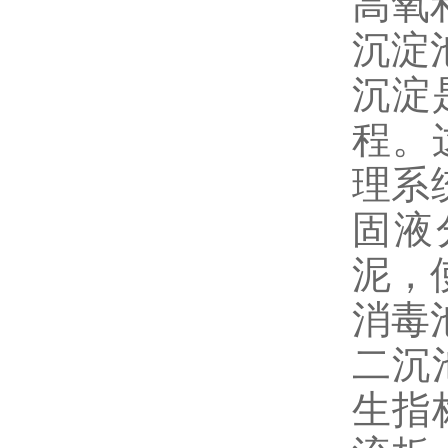
高氧
沉淀
沉淀
程。
理系
固液
泥，
消毒
二沉
生指