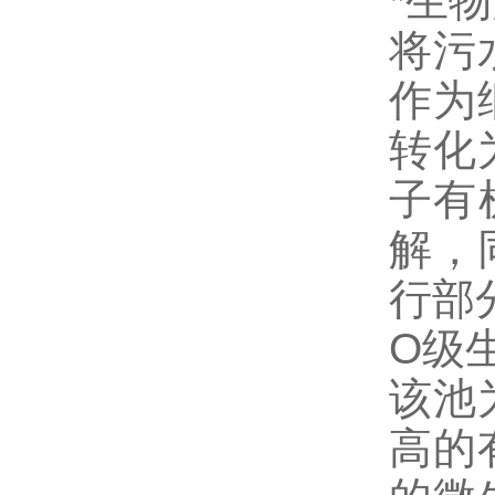
*生物
将污
作为
转化
子有
解，
行部
O级
该池
高的