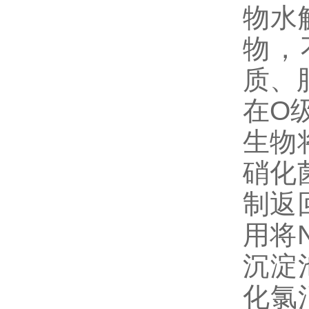
物水
物，
质、
在O
生物
硝化
制返
用将
沉淀
化氯