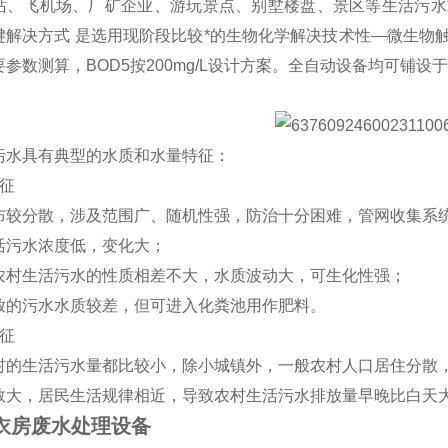
站、飞机场、厂矿企业、游玩景点、别墅楼盘、景区等生活污水
键解决方式 是选用现阶段比较*的生物化学解决技术性—微生物
参数测算，BOD5按200mg/L设计方案。全自动设备均可铺设
污水具有典型的水质和水量特征：
征
布较分散，涉及范围广、随机性强，防治十分困难，管网收集系
活污水浓度低，变化大；
农村生活污水的性质相差不大，水质波动大，可生化性强；
放的污水水质较差，但可进入化粪池用作肥料。
征
村的生活污水量都比较小，除小城镇外，一般农村人口居住分散
数大，居民生活规律相近，导致农村生活污水排放量早晚比白天
洗衣房废水处理设备