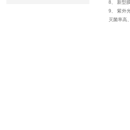
8、 新
9、 紫
灭菌率高