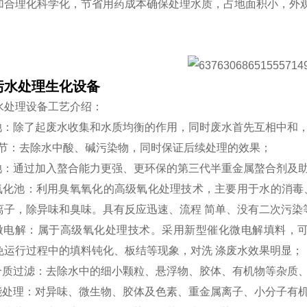
加合理化科学化，节省用药成本确保处理水质，占地面积小，外
。
污水处理生化设备
水处理设备工艺介绍：
池：除了起废水收集和水质均衡的作用，同时废水首先互相中和，减
 调节：去除水中酸、碱污染物，同时保证后续处理的效果；
凝池：通过加入螯合能力更强、更环保的第三代半重金属螯合剂及
氧氧化池：利用臭氧氧化的高级氧化处理技术，主要用于水的消毒
离子，除异味和臭味。具有反应迅速、流程 简单、没有二次污染
化微电解：属于高级氧化处理技术。采用新型催化微电解填料，可
免运行过程中的填料钝化、板结等现象，对洗 涤废水效果明显；
层介质过滤：去除水中的细小颗粒、悬浮物、胶体、有机物等杂质、
功能处理：对异味、微生物、胶体及色素、重金属离子、小分子有