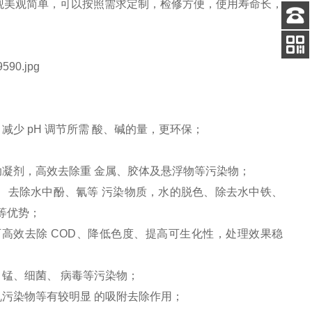
观美观简单，可以按照需求定制，检修方便，使用寿命长，
客服
电话
关注
公众号
少 pH 调节所需 酸、碱的量，更环保；
助凝剂，高效去除重 金属、胶体及悬浮物等污染物；
、去除水中酚、氰等 污染物质，水的脱色、除去水中铁、
等优势；
高效去除 COD、降低色度、提高可生化性，处理效果稳
锰、细菌、 病毒等污染物；
机污染物等有较明显 的吸附去除作用；