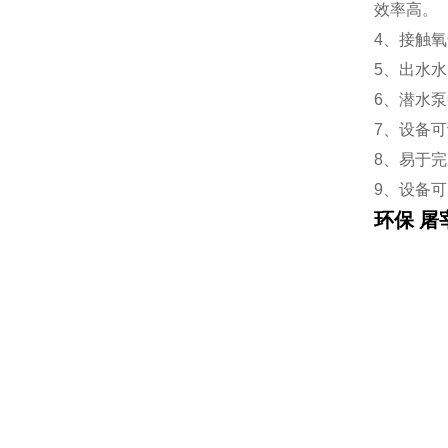
效率高。
4、接触
5、出水
6、潜水
7、设备
8、易于
9、设备
环保 