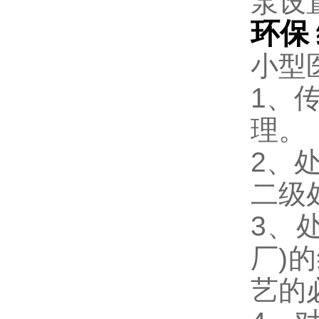
泵设
环保
小型
1、
理。
2、
二级
3、
厂)
艺的