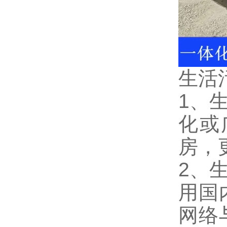
生活
1、
化或
房，
2、
用国
网络