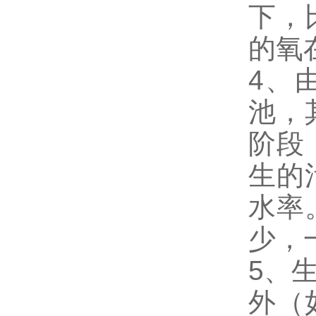
下，
的氧
4、
池，
阶段
生的
水率
少，
5、
外（