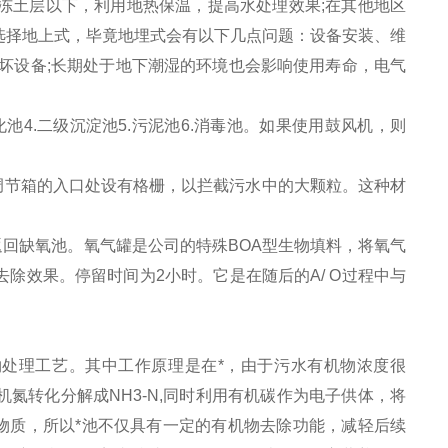
冻土层以下，利用地热保温，提高水处理效果;在其他地区
选择地上式，毕竟地埋式会有以下几点问题：设备安装、维
坏设备;长期处于地下潮湿的环境也会影响使用寿命，电气
池4.二级沉淀池5.污泥池6.消毒池。如果使用鼓风机，则
调节箱的入口处设有格栅，以拦截污水中的大颗粒。这种材
返回缺氧池。氧气罐是公司的特殊BOA型生物填料，将氧气
除效果。停留时间为2小时。它是在随后的A/ O过程中与
物处理工艺。其中工作原理是在*，由于污水有机物浓度很
氮转化分解成NH3-N,同时利用有机碳作为电子供体，将
的细胞物质，所以*池不仅具有一定的有机物去除功能，减轻后续