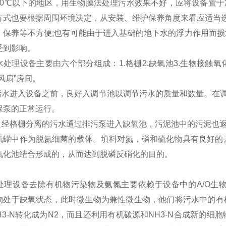
10℃以下的地区，用生物膜法处理污水效果不好，应将设备置于
方式也要根据周围环境决定，从安装、维护保养角度来看应适当
、保养等不方便;也有可能由于进入基础的地下水的浮力作用而损
受到影响。
处理设备主要由六个部分组成：1.格栅2.缺氧池3.生物接触氧化
风扇”房间。
：污水进入设备之前，良好入调节池以调节污水的质量和数量。在
保泵的正常运行。
池，经格栅分离的污水通过排污泵进入缺氧池，污泥池中的污泥也
氧罐中作为脱氮细菌的载体。填料对氮，磷和硫化物具有良好的去
氧化池结合形成的，从而达到脱磷反硝化的目的。
：
处理设备去除有机物污染物及氨氮主要依赖于设备中的A/O生
物处于缺氧状态，此时微生物为兼性微生物，他们将污水中的有机
,NH3-N转化成为N2，而且还利用有机碳源和NH3-N合成新