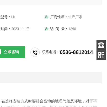
NO3-N,O级池的出水部分回流到*池，为*池提供电子接受体。
过反硝化作用最终消除氮污染。
品型号：
LK
厂商性质：
生产厂家
新时间：
2023-11-17
访 问 量：
1290
0536-8812014
立即咨询
联系电话：
客服
电话
关注
公众号
。在选择安装方式时要结合当地的地理气候及环境，对于平