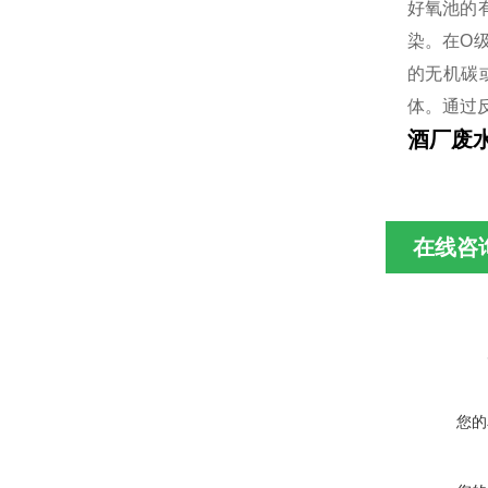
好氧池的
染。在O
的无机碳或
体。通过
酒厂废
在线咨
您的