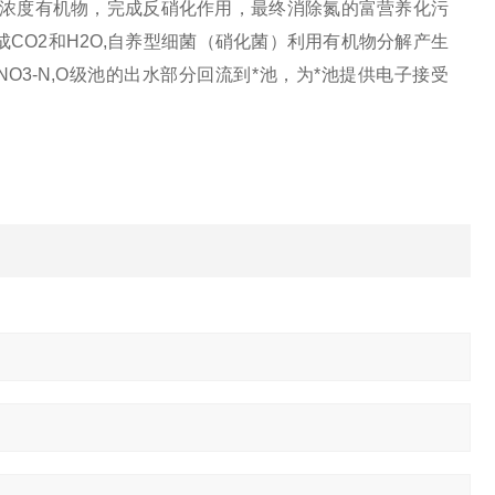
浓度有机物，完成反硝化作用，最终消除氮的富营养化污
CO2和H2O,自养型细菌（硝化菌）利用有机物分解产生
NO3-N,O级池的出水部分回流到*池，为*池提供电子接受