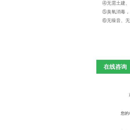
④无需土建
⑤臭氧消毒，
⑥无噪音、无
在线咨询
您的