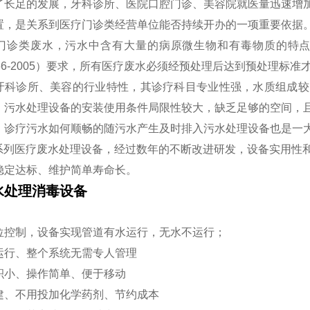
了长足的发展，牙科诊所、医院口腔门诊、美容院就医量迅速增
置，是关系到医疗门诊类经营单位能否持续开办的一项重要依据
门诊类废水，污水中含有大量的病原微生物和有毒物质的特
466-2005）要求，所有医疗废水必须经预处理后达到预处理标
牙科诊所、美容的行业特性，其诊疗科目专业性强，水质组成较
，污水处理设备的安装使用条件局限性较大，缺乏足够的空间，
，诊疗污水如何顺畅的随污水产生及时排入污水处理设备也是一
H系列医疗废水处理设备，经过数年的不断改进研发，设备实用性
稳定达标、维护简单寿命长。
水处理消毒设备
：
位控制，设备实现管道有水运行，无水不运行；
运行、整个系统无需专人管理
积小、操作简单、便于移动
建、不用投加化学药剂、节约成本