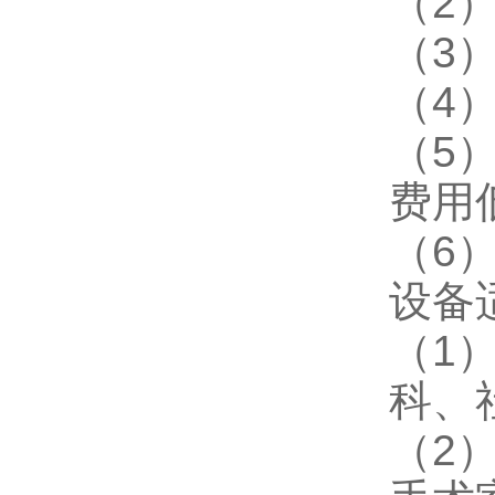
（2
（3
（4
（5
费用
（6
设备
（1
科、
（2