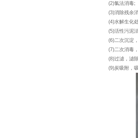
(2)氯法消毒;
(3)消除残
(4)水解生化处
(5)活性污泥
(6)二次沉淀
(7)二次消
(8)过滤，
(9)炭吸附