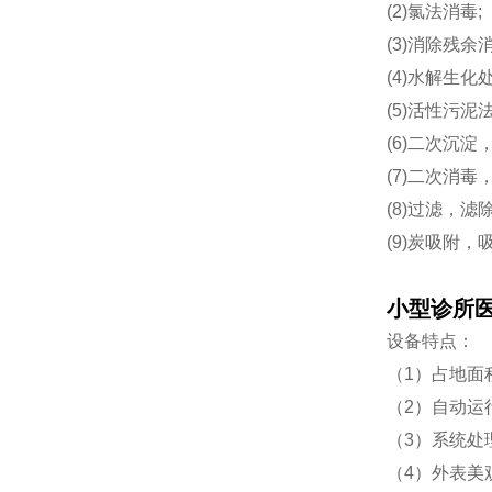
(2)氯法消毒;
(3)消除残
(4)水解生化处
(5)活性污泥
(6)二次沉淀
(7)二次消
(8)过滤，
(9)炭吸附
小型诊所
设备特点：
（1）占地面
（2）自动运
（3）系统处
（4）外表美