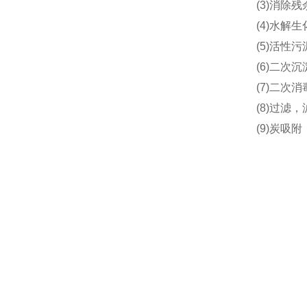
(3)消除
(4)水解生
(5)活性
(6)二次
(7)二次
(8)过滤
(9)炭