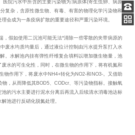
医院污水中所含的主要污染物为:病原体(寄生虫卵、病原
成分复杂，含原性微生物、有毒、有害的物理化学污染物和
客服
处理会成为一条疫病扩散的重要途径和严重污染环境。
电话
关注
公众号
端，假如使用二沉池可能无法*清除一些零散的夹带病原的
池中废水均质均量后，通过液位计控制由污水提升泵打入水
行降解。水解池内挂有弹性纤维复合填料以增加微生物量，池
了废水的可生化性，同时，在微生物的作用下，将有机氮和
作用下，将废水中NH4+转化为NO2-和NO3-。又借助
，从而降低其BOD5、CODcr、等污染物指标。接触氧
淀池的污水主要进行泥水分离后再流入后续清水消毒池达标
水解池进行反硝化脱氮处理。