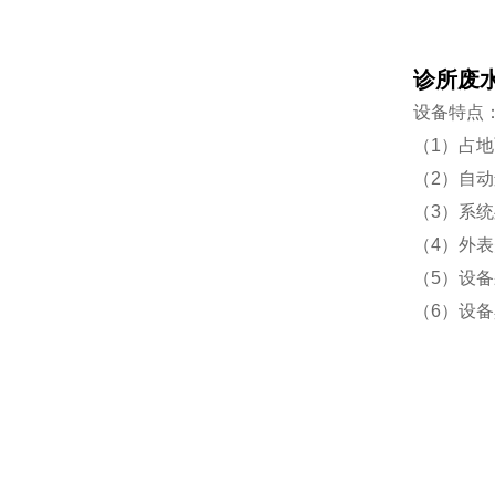
诊所废
设备特点
（1）占
（2）自
（3）系
（4）外
（5）设
（6）设