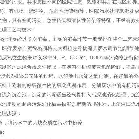
放的的污水。其水质随不同的医院性质、规模和其所在地区而异。
等)、有机物、漂浮物、放射性污染物等，医院污水处理来源及
染物，具有空间污染，急性传染和潜伏性传染等特征，不经有效
处理工艺与技术：
的处理要经过多次消毒，主要的消毒环节一般安排在整个工艺末
。医疗废水自流经格栅格去大颗粒悬浮物流入废水调节池;调节
用厌氧微生物来对废水中N、P、CODcr、BOD5等污染物进
浓度的污泥混合液及生物膜，在池内有机物被兼氧菌降解，提高
为N2和NxO气体的过程。水解池出水流入氧化池，在好氧的微生物
填料上附着的好氧微生物的氧化代谢作用，分解废水中的有机污染物
自流入沉淀池，沉淀的污泥适当经气提打入污泥池消化处理，沉
泥池累积的剩余污泥消化后由抽泥泵定期清理外运，上清液回流
处理步骤：
粉碎，将污水中的大块杂质在污水中粉碎;
毒;