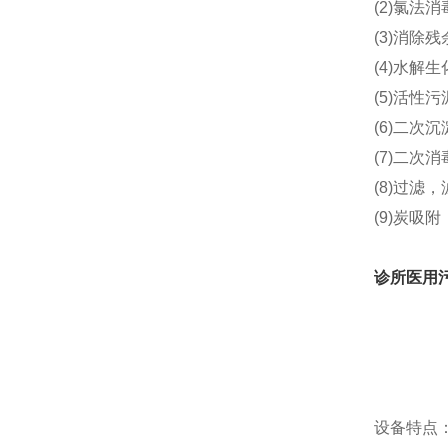
(2)氯法消
(3)消除
(4)水解生
(5)活性
(6)二次
(7)二次
(8)过滤
(9)炭
诊所医用
设备特点