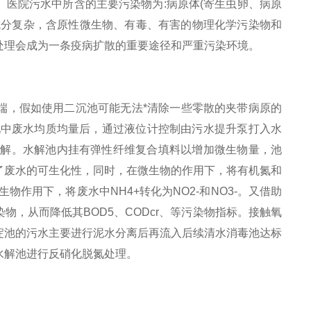
医院污水中所含的主要污染物为:病原体(寄生虫卵、病原
成分复杂，含原性微生物、有毒、有害的物理化学污染物和
处理会成为一条疫病扩散的重要途径和严重污染环境。
端，假如使用二沉池可能无法*清除一些零散的夹带病原的
池中废水均质均量后，通过液位计控制由污水提升泵打入水
行降解。水解池内挂有弹性纤维复合填料以增加微生物量，池
了废水的可生化性，同时，在微生物的作用下，将有机氮和
作用下，将废水中NH4+转化为NO2-和NO3-。又借助
，从而降低其BOD5、CODcr、等污染物指标。接触氧
淀池的污水主要进行泥水分离后再流入后续清水消毒池达标
水解池进行反硝化脱氮处理。