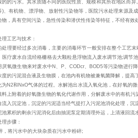
放的的污水。其水质随不同的医院性质、规模和其所在地区而异。
等)、有机物、漂浮物、放射性污染物等，医院污水处理来源及
染物，具有空间污染，急性传染和潜伏性传染等特征，不经有效
处理工艺与技术：
的处理要经过多次消毒，主要的消毒环节一般安排在整个工艺末
。医疗废水自流经格栅格去大颗粒悬浮物流入废水调节池;调节
用厌氧微生物来对废水中N、P、CODcr、BOD5等污染物进
浓度的污泥混合液及生物膜，在池内有机物被兼氧菌降解，提高
为N2和NxO气体的过程。水解池出水流入氧化池，在好氧的微生物
填料上附着的好氧微生物的氧化代谢作用，分解废水中的有机污染物
自流入沉淀池，沉淀的污泥适当经气提打入污泥池消化处理，沉
泥池累积的剩余污泥消化后由抽泥泵定期清理外运，上清液回流
处理步骤：
粉碎，将污水中的大块杂质在污水中粉碎;