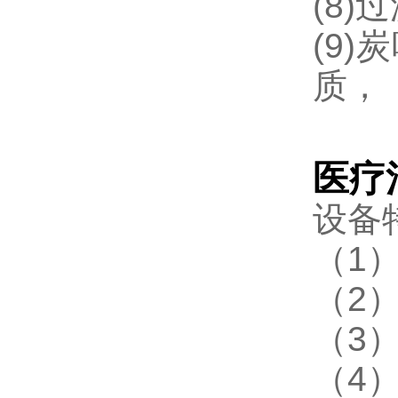
(8
(9
质，
医疗
设备
（1
（2
（3
（4