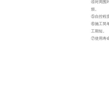
④对周围
烦。
⑤自控程
⑥施工简
工期短。
⑦使用寿