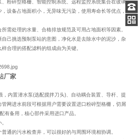
泵、粉碎型格栅、智能控制系统、远程监控系统集合在玻璃
少，设备占地面积小，无异味无污染，使用寿命长等优点，
客服
电话
合所需处理的水量、合格排放规范及可用占地面积等因素。
关注
公众号
晰自己挑选预制泵站的意图，净化水是去除水中的泥沙，杂
么样合理的搭配滤料的组成由为关键。
站厂家
，内置潜水泵(选配搅拌刀头)、自动耦合装置、导杆、提
力管网进水前段可根据用户需要设置进口粉碎型格栅，切屑
都配有备用，核心部件采用进口产品。
小。
个普通的污水检查井，可以很好的与周围环境相协调。