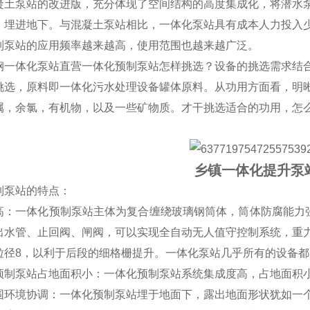
凝土泵站的改进版，充分体现了空间结构的高度集成化，将潜水
，埋进地下。与混凝土泵站相比，一体化泵站具有成本人力投入
制泵站的应用频率越来越高，使用范围也越来越广泛。
钢一体化泵站直营一体化预制泵站怎样挑选？设备的挑选需求结
挑选，原料即一体化污水处理设备罐体原料。从功用方面看，明
属，余氯，有机物，以及一些矿物质。才干挑选适合的功用，怎
乡镇一体化提升泵
制泵站的特点：
高：一体化预制泵站主体为复合缠绕玻璃钢筒体，筒体防腐能力强
出水管、止回阀、闸阀，可以实现全自动无人值守控制系统，重
粒径8，以利于后段的细格栅提升。一体化泵站几乎所有的设备
预制泵站占地面积小：一体化预制泵站系统集成度高，占地面积
围环境协调：一体化预制泵站埋于地面下，露出地面形状犹如一