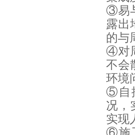
③易
露出
的与
④对
不会
环境
⑤自
况，
实现
⑥施