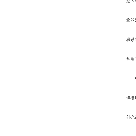
您的
您的
联系
常用
详细
补充