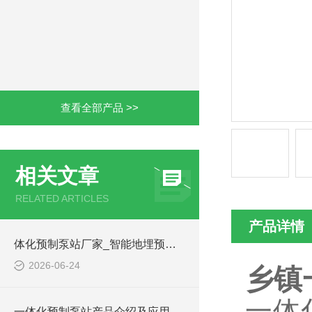
查看全部产品 >>
相关文章
RELATED ARTICLES
产品详情
体化预制泵站厂家_智能地埋预制泵站-凌科环保
2026-06-24
乡镇
一体
一体化预制泵站产品介绍及应用范围