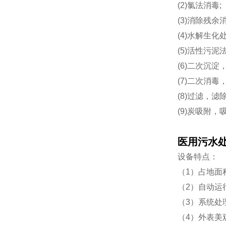
(2)氯法消毒;
(3)消除残
(4)水解生化处
(5)活性污泥
(6)二次沉淀
(7)二次消
(8)过滤，
(9)炭吸附
医用污水
设备特点：
（1）占地面
（2）自动运
（3）系统处
（4）外表美