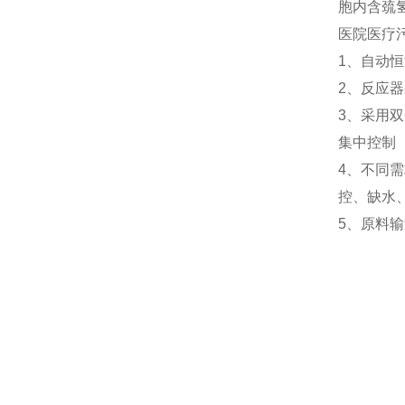
胞内含巯
医院医疗
1、自动
2、反应
3、采用
集中控制
4、不同
控、缺水
5、原料