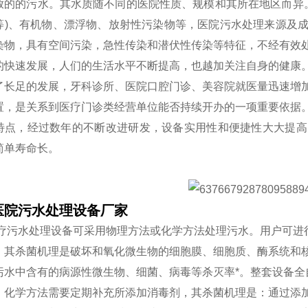
放的的污水。其水质随不同的医院性质、规模和其所在地区而异。
等)、有机物、漂浮物、放射性污染物等，医院污水处理来源及
染物，具有空间污染，急性传染和潜伏性传染等特征，不经有效
的快速发展，人们的生活水平不断提高，也越加关注自身的健康
了长足的发展，牙科诊所、医院口腔门诊、美容院就医量迅速增
置，是关系到医疗门诊类经营单位能否持续开办的一项重要依据
特点，经过数年的不断改进研发，设备实用性和便捷性大大提高
简单寿命长。
医院污水处理设备厂家
医疗污水处理设备可采用物理方法或化学方法处理污水。用户可进
：其杀菌机理是破坏和氧化微生物的细胞膜、细胞质、酶系统和
污水中含有的病源性微生物、细菌、病毒等杀灭率*。整套设备全
：化学方法需要定期补充所添加消毒剂，其杀菌机理是：通过添