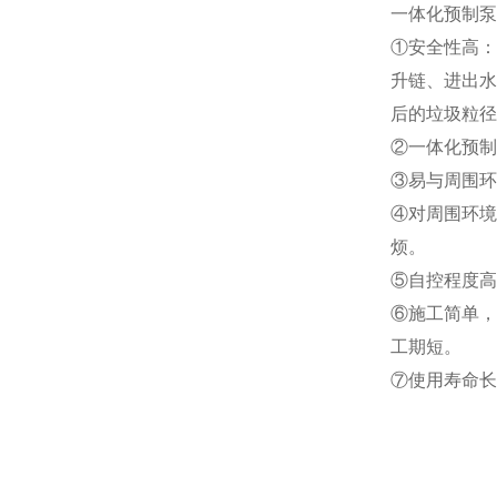
一
体化预制泵
①安全性高：
升链、进出水
后的垃圾粒径
②一体化预制
③易与周围环
④对周围环境
烦。
⑤自控程度高
⑥施工简单，
工期短。
⑦使用寿命长