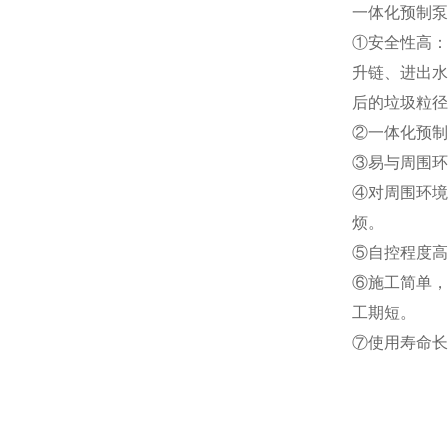
一
体化预制泵
①安全性高：
升链、进出水
后的垃圾粒径
②一体化预制
③易与周围环
④对周围环境
烦。
⑤自控程度高
⑥施工简单，
工期短。
⑦使用寿命长