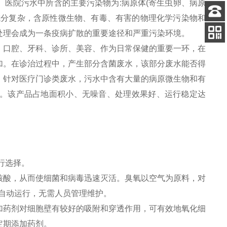
医院污水中所含的主要污染物为:病原体(寄生虫卵、病原
成分复杂，含原性微生物、有毒、有害的物理化学污染物和
客服
处理会成为一条疫病扩散的重要途径和严重污染环境。
电话
。口腔、牙科、诊所、美容、作为日常保健的重要一环，在
关注
公众号
加。在诊治过程中，产生部分含菌废水，该部分废水能否得
。针对医疗门诊类废水，污水中含有大量的病原微生物和有
。该产品占地面积小、无噪音、处理效果好、运行稳定达
行选择。
核酸，从而使细菌和病毒迅速灭活。臭氧以空气为原料，对
自动运行，无需人员管理维护。
加药剂对细胞壁有较好的吸附和穿透作用，可有效地氧化细
定期添加药剂。