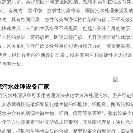
放的的污水。其水质随不同的医院性质、规模和其所在地区而异。
等)、有机物、漂浮物、放射性污染物等，医院污水处理来源及
染物，具有空间污染，急性传染和潜伏性传染等特征，不经有效
的快速发展，人们的生活水平不断提高，也越加关注自身的健康
了长足的发展，牙科诊所、医院口腔门诊、美容院就医量迅速增
置，是关系到医疗门诊类经营单位能否持续开办的一项重要依据
特点，经过数年的不断改进研发，设备实用性和便捷性大大提高
简单寿命长。
院污水处理设备厂家
医疗污水处理设备可采用物理方法或化学方法处理污水。用户可进
：其杀菌机理是破坏和氧化微生物的细胞膜、细胞质、酶系统和
污水中含有的病源性微生物、细菌、病毒等杀灭率*。整套设备全
：化学方法需要定期补充所添加消毒剂，其杀菌机理是：通过添
氢的酶，抑制微生物蛋白质的合成。整套设备全自动运行，需要