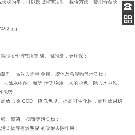
观美观简单，可以按照需求定制，检修方便，使用寿命长，
客服
电话
关注
公众号
少 pH 调节所需 酸、碱的量，更环保；
助凝剂，高效去除重 金属、胶体及悬浮物等污染物；
、去除水中酚、氰等 污染物质，水的脱色、除去水中铁、
等优势；
高效去除 COD、降低色度、提高可生化性，处理效果稳
锰、细菌、 病毒等污染物；
机污染物等有较明显 的吸附去除作用；