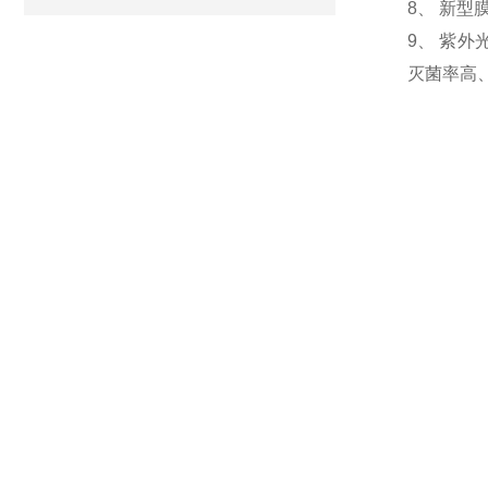
8、 新
9、 紫
灭菌率高