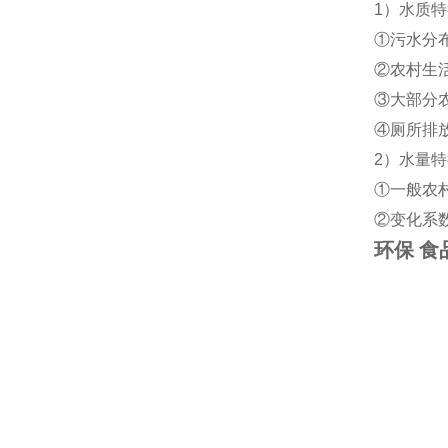
1）水质特
①污水分
②农村生
③大部分
④厕所排
2）水量特
①一般农
②变化系
环保 