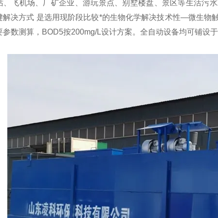
站、飞机场、厂矿企业、游玩景点、别墅楼盘、景区等生活污水
键解决方式 是选用现阶段比较*的生物化学解决技术性—微生物
参数测算，BOD5按200mg/L设计方案。全自动设备均可铺设