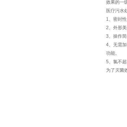
效果的一
医疗污水
1、密封
2、外形
3、操作
4、无需
功能。
5、氯不
为了灭菌